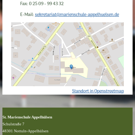
Fax: 0 25 09 - 99 43 32
E-Mail:
sekretariat@marienschule-appelhuelsen.de
Standort in Openstreetmap
St. Marienschule Appelhülsen
Schulstraße 7
48301 Nottuln-Appelhülsen