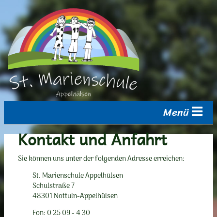
Menü
Kontakt und Anfahrt
Sie können uns unter der folgenden Adresse erreichen:
St. Marienschule Appelhülsen
Schulstraße 7
48301 Nottuln-Appelhülsen
Fon: 0 25 09 - 4 30