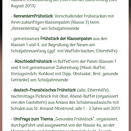
Klassen, Einbeziehung der Eltern bei der Zubereitung (seit
August 2013)
-
Kennenlernfrühstück
: Vorschulkinder frühstücken mit
ihren zukünftigen Klassenpaten (Klasse 3) beim
„Kennenlerntag“ am Schuljahresende
- gemeinsames
Frühstück der Klassenpaten
aus den
Klassen 1 und 4, zur Begrüßung der Neuen am
Schuljahresanfang (ggf. mit Waffeln backen, Elternhilfe)
-
Abschiedsfrühstück
in Buffetform der Paten-Klassen 1
und 4 mit gemeinsamer Zubereitung (Müsli-Buffet,
Vorzugsmilch, Rohkost mit Dipp, Obstsalat, Brot, gesunde
Getränke) am Schuljahresende
-
deutsch-französisches Frühstück
(alle, Elternhilfe),
nachmittags Picknick mit Obst, Abend-Buffet (organisiert
von den Gasteltern) aus Anlass des Schüleraustauschs mit
Schulen aus St. Amand-Montrond, alle 1 – 2 Jahre seit 2013
-
Umfrage zum Thema
„Gesundes Frühstück“, organisiert,
durchgeführt und ausgewertet von der Klasse 4a, an der