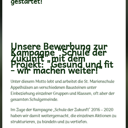
gestartet!
Unsere Bewerbung zur
Kampagne "Schule der
Zukunft" mit dem
Projekt: "Gesund und fit
- wir machen weiter!"
Unter diesem Motto lebt und arbeitet die St. Marienschule
Appelhülsen an verschiedenen Bausteinen unter
Einbeziehung einzelner Gruppen und Klassen, oft aber der
gesamten Schulgemeinde.
Im Zuge der Kampagne „Schule der Zukunft“ 2016 – 2020
haben wir damit weitergemacht, die einzelnen Aktionen zu
strukturieren, zu bündeln und zu vertiefen.