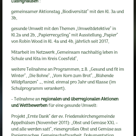
Lüdinghausen
:
gemeinsamer Aktionstag „Biodiversität“ mit den Kl. 3a und
3b,
gesunde Umwelt mit den Themen „Umweltdetektive“ in
Kl.2a und 2b, „Papierrecycling“ mit Ausstellung „Papier“
von Robin Wood in Kl. 4a und 4b, jährlich seit 2017,
Mitarbeit im Netzwerk „Gemeinsam nachhaltig leben in
Schule und Kita im Kreis Coesfeld“,
weitere Teilnahme an Programmen, z.B. „Gesund und fit im
Winter“, „Die Bohne“, „Vom Korn zum Brot“, „Blühende
Wildpflanzen“ …, mind. einmal pro Jahr und Klasse (im
Schulprogramm verankert).
- Teilnahme an
regionalen und überregionalen Aktionen
und Wettbewerben
für eine gesunde Umwelt:
Projekt „Ernte Dank“ der ev. Friedenskirchengemeinde
Appelhülsen (November 2011): „Obst und Gemüse XXL –
und alle werden satt“, riesengroßes Obst und Gemüse aus
Papiermachee, Gemeinschaftsarbeit, Dokumentation