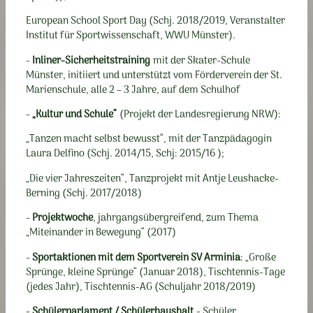
European School Sport Day (Schj. 2018/2019, Veranstalter
Institut für Sportwissenschaft, WWU Münster).
-
Inliner-Sicherheitstraining
mit der Skater-Schule
Münster, initiiert und unterstützt vom Förderverein der St.
Marienschule, alle 2 – 3 Jahre, auf dem Schulhof
-
„Kultur und Schule“
(Projekt der Landesregierung NRW):
„Tanzen macht selbst bewusst“, mit der Tanzpädagogin
Laura Delfino (Schj. 2014/15, Schj: 2015/16 );
„Die vier Jahreszeiten“, Tanzprojekt mit Antje Leushacke-
Berning (Schj. 2017/2018)
-
Projektwoche
, jahrgangsübergreifend, zum Thema
„Miteinander in Bewegung“ (2017)
-
Sportaktionen mit dem Sportverein SV Arminia
: „Große
Sprünge, kleine Sprünge“ (Januar 2018), Tischtennis-Tage
(jedes Jahr), Tischtennis-AG (Schuljahr 2018/2019)
-
Schülerparlament / Schülerhaushalt
- Schüler