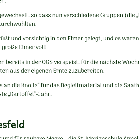
en.
ewechselt, so dass nun verschiedene Gruppen (die „
 durchwühlten.
üßt und vorsichtig in den Eimer gelegt, und es war
 große Eimer voll!
 bereits in der OGS verspeist, für die nächste Woche
ten aus der eigenen Ernte zuzubereiten.
 an die Knolle“ für das Begleitmaterial und die Saatk
te „Kartoffel“-Jahr.
esfeld
 und für saubere Meere – die St. Marienschule Appe